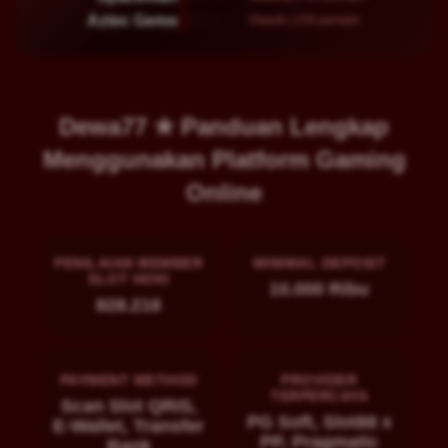
Aztec Gems
82%
Depok | 235 pemain
Dewa77 ✯ Panduan Lengkap
Menggunakan Platform Gaming
Online
PENILAIAN MEMBER
MINIMAL DEPOSIT
SLOT HOKI
10.000 Ribu
828.218
PAYMENT METHOD
PROVIDER
TERPERCAYA
Scan Slot QRIS,
PG Soft, Slot88 x
E-Wallet, Transfer
PP, Pragmatic
Bank