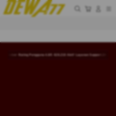
Skip
to
Cari
Troli
Login
Navigation
content
Buka Info Lebih Lanjut
gguna 4.8/5
828.218 Aktif
Layanan Support 24 Jam Non-Stop