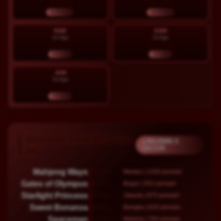
89.42%
90.60%
NORMAL
NORMAL
RAB
KAM
12 Agu
13 Agu
93.22%
94.21%
STABIL
STABIL
JUM
14 Agu
92.73%
STABIL
Bocoran Pola RTP Hari
● MAXWIN X
GACOR
Ini
Mahjong Ways
81%
Medan | 1259 pemain
Gates of Olympus
87%
Bogor | 932 pemain
Starlight Princess
65%
Jakarta | 870 pemain
Sweet Bonanza
96%
Bangka | 818 pemain
Spaceman
77%
Malang | 784 pemain